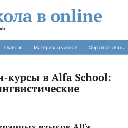
ола в online
айн
Главная
Материалы уроков
Обратная связь
курсы в Alfa School:
ингвистические
ранных языков Alfa