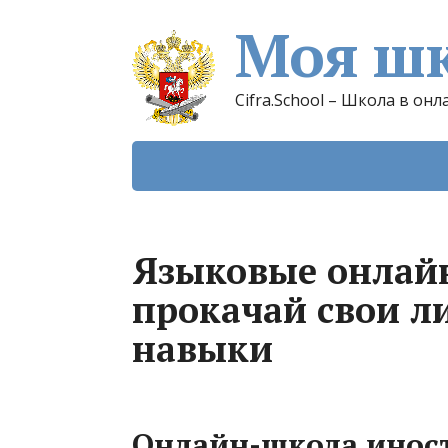
Моя шк
Cifra.School – Школа в онл
Языковые онлайн-
прокачай свои л
навыки
Онлайн-школа иност