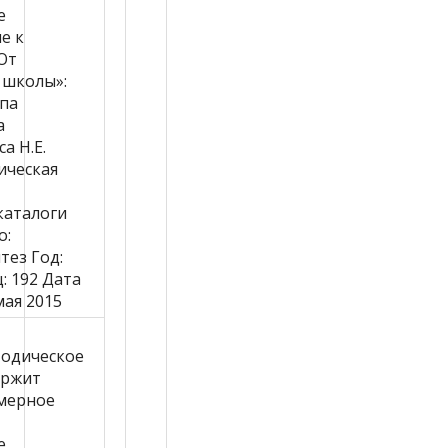
е
е к
От
 школы»:
ппа
а
а Н.Е.
ическая
каталоги
о:
тез
Год:
ц:
192
Дата
мая 2015
одическое
ержит
мерное
е