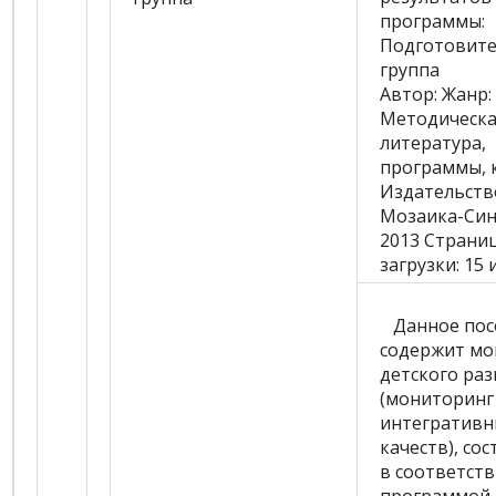
программы:
Подготовите
группа
Автор:
Жанр:
Методическа
литература,
программы, 
Издательств
Мозаика-Син
2013
Страни
загрузки:
15 
Данное пос
содержит мо
детского ра
(мониторинг
интегративн
качеств), со
в соответств