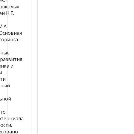
«От
 школы»
й Н.Е.
.А.
 Основная
торинга —
ьные
 развития
енка и
и
ти
ьный
ьной
го
отенциала
ости.
есовано