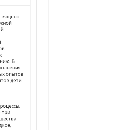
священо
ажной
ей
й
ов —
к
нию. В
полнения
ых опытов
нтов дети
роцессы,
 три
ещества
дкое,