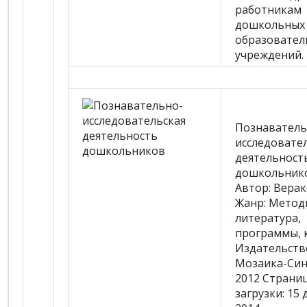
работникам
дошкольных
образовател
учреждений.
Познаватель
исследовате
деятельност
дошкольник
Автор:
Веракс
Жанр:
Метод
литература,
программы, 
Издательств
Мозаика-Син
2012
Страни
загрузки:
15 