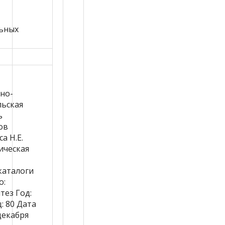
ьных
но-
льская
ь
ов
а Н.Е.
ическая
каталоги
о:
тез
Год:
ц:
80
Дата
декабря