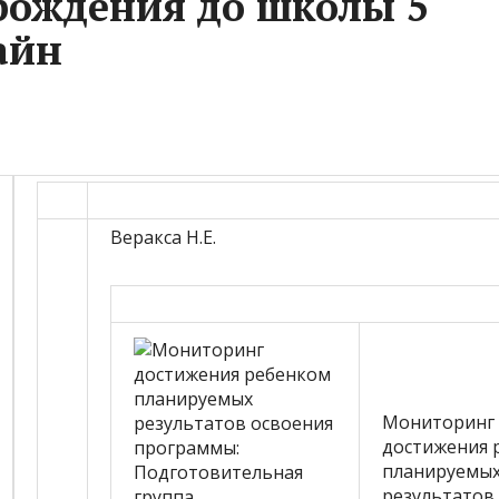
рождения до школы 5
айн
Веракса Н.Е.
Мониторинг
достижения 
планируемы
результатов