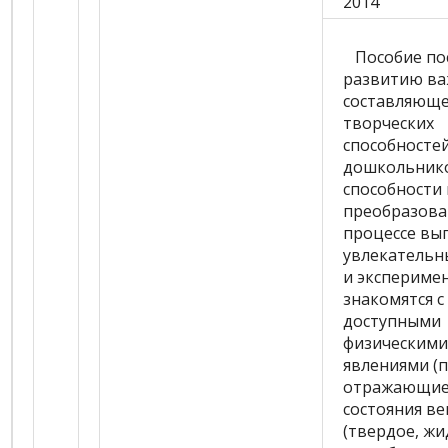
2014
Пособие по
развитию в
составляющ
творческих
способносте
дошкольник
способности 
преобразова
процессе вы
увлекательн
и экспериме
знакомятся с
доступными
физическими
явлениями (п
отражающие
состояния в
(твердое, жи