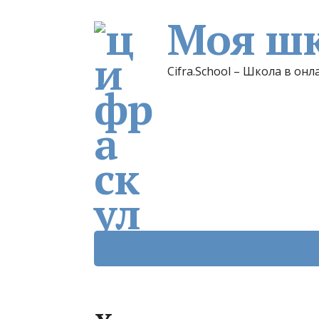
Моя шк
Cifra.School – Школа в онл