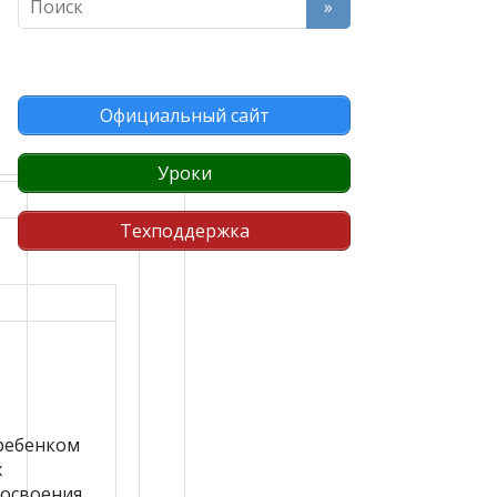
Официальный сайт
Уроки
Техподдержка
ребенком
х
 освоения