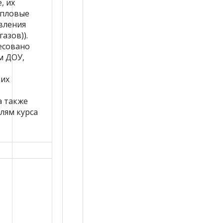
, их
епловые
вления
азов)).
есовано
м ДОУ,
ких
а также
лям курса