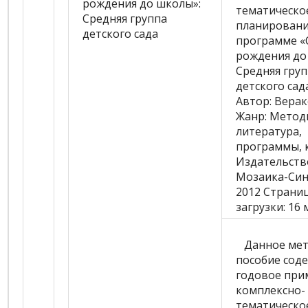
тематическо
планировани
программе «
рождения до
Средняя гру
детского сад
Автор:
Веракс
Жанр:
Метод
литература,
программы, 
Издательств
Мозаика-Син
2012
Страни
загрузки:
16 
Данное мет
пособие сод
годовое при
комплексно-
тематическо