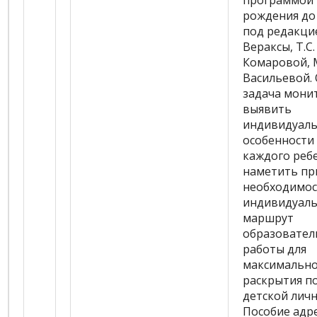
программой 
рождения до
под редакцие
Вераксы, Т.С.
Комаровой, М
Васильевой.
задача мони
выявить
индивидуал
особенности
каждого реб
наметить пр
необходимос
индивидуал
маршрут
образовател
работы для
максимально
раскрытия п
детской личн
Пособие адр