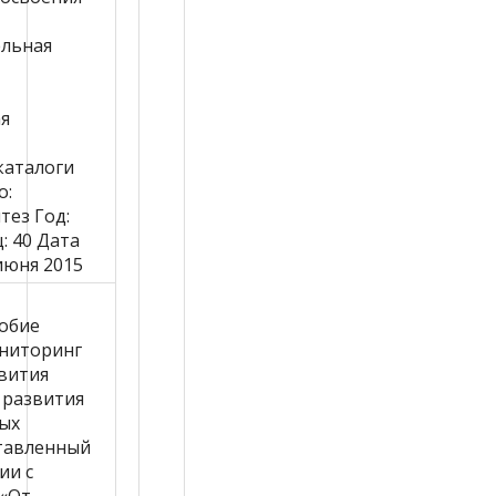
льная
я
каталоги
о:
тез
Год:
ц:
40
Дата
июня 2015
обие
ниторинг
звития
 развития
ых
ставленный
ии с