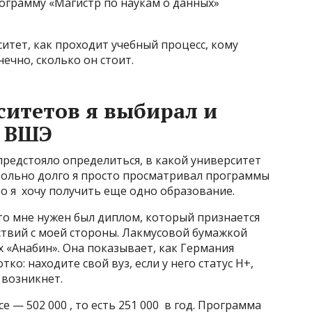
ограмму «Магистр по наукам о данных»
ситет, как проходит учебный процесс, кому
ечно, сколько он стоит.
ситетов я выбирал и
У ВШЭ
предстояло определиться, в какой университет
овольно долго я просто просматривал программы
то я хочу получить еще одно образование.
то мне нужен был диплом, который признается
ствий с моей стороны. Лакмусовой бумажкой
х «Анабин». Она показывает, как Германия
о: находите свой вуз, если у него статус H+,
 возникнет.
се — 502 000 , то есть 251 000 в год. Программа