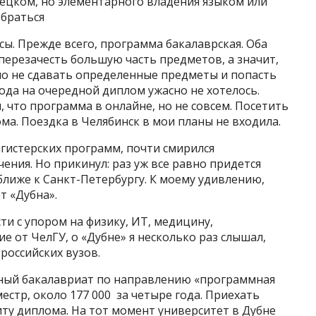
емецком, но элементарного владения языком или
обраться
сы. Прежде всего, программа бакалаврская. Оба
перезачесть большую часть предметов, а значит,
но не сдавать определенные предметы и попасть
года на очередной диплом ужасно не хотелось.
, что программа в онлайне, но не совсем. Посетить
ма. Поездка в Челябинск в мои планы не входила.
агистерских программ, почти смирился
ения. Но прикинул: раз уж все равно придется
ближе к Санкт-Петербургу. К моему удивлению,
т «Дубна».
ти с упором на физику, ИТ, медицину,
ие от ЧелГУ, о «Дубне» я несколько раз слышал,
 российских вузов.
нный бакалавриат по направлению «программная
естр, около 177 000 за четыре года. Приехать
ту диплома. На тот момент университет в Дубне