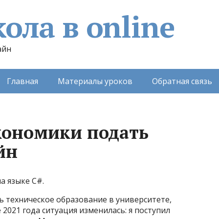
ола в online
айн
Главная
Материалы уроков
Обратная связь
кономики подать
йн
а языке C#.
ть техническое образование в университете,
 2021 года ситуация изменилась: я поступил