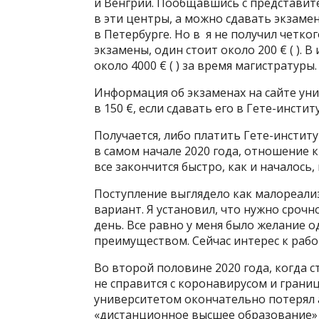
и Венгрии. Пообщавшись с представите
в эти центры, а можно сдавать экзаме
в Петербурге. Но в я не получил четко
экзамены, один стоит около 200 €⁣ ( )
около 4000 €⁣ ( ) за время магистратуры.
Информация об экзаменах на сайте уни
в 150 €, если сдавать его в Гете-инсти
Получается, либо платить Гете-инстит
в самом начале 2020 года, отношение к
все закончится быстро, как и началось
Поступление выглядело как малореали
вариант. Я установил, что нужно сроч
день. Все равно у меня было желание 
преимуществом. Сейчас интерес к работ
Во второй половине 2020 года, когда с
не справится с коронавирусом и грани
университетом окончательно потерял а
«дистанционное высшее образование»