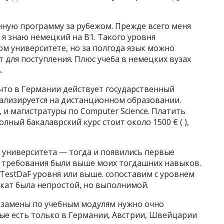
нную программу за рубежом. Прежде всего меня
я знаю немецкий на B1. Такого уровня
ом университете, но за полгода язык можно
т для поступления. Плюс учеба в немецких вузах
.
что в Германии действует государственный
иализируется на дистанционном образовании.
 и магистратуры по Computer Science. Платить
ный бакалаврский курс стоит около 1500 €⁣ ( ),
 университета — тогда и появились первые
ал, требования были выше моих тогдашних навыков.
TestDaF уровня или выше. сопоставим с уровнем
кат была непростой, но выполнимой.
экзамены по учебным модулям нужно очно
ые есть только в Германии, Австрии, Швейцарии