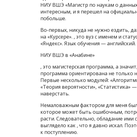
НИУ ВШЭ «Магистр по наукам о данных
интересным, и я перешел на официаль
побольше.
Во-первых, никуда не нужно ездить, д
на «Курсере». , это вуз с именем и ста
«Яндекс». Язык обучения — английский.
НИУ ВШЭ в «Анабине»
, это магистерская программа, а значит
программа ориентирована не только на
Первые несколько модулей: «Алгоритмы
«Теория вероятности», «Статистика» — 
наверстать.
Немаловажным фактором для меня было 
которое может быть ошибочным, потреб
расти. Следовательно, обладание ими 
выглядело как , что я давно искал. По
к поступлению.