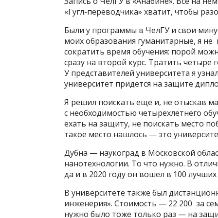
Запись о ЧелГУ в «Анабине». Все на н
«Гугл-переводчика» хватит, чтобы раз
Были у программы в ЧелГУ и свои мину
моих образования гуманитарные, я не 
сократить время обучения: порой мож
сразу на второй курс. Тратить четыре 
У представителей университета я узнал
университет придется на защите дипло
Я решил поискать еще и, не отыскав м
с необходимостью четырехлетнего обуч
ехать на защиту, не поискать место по
такое место нашлось — это университе
Дубна — наукоград в Московской облас
нанотехнологии. То что нужно. В отлич
да и в 2020 году он вошел в 100 лучших
В университете также был дистанцио
инженерия». Стоимость — 22 200 за сем
нужно было тоже только раз — на защи