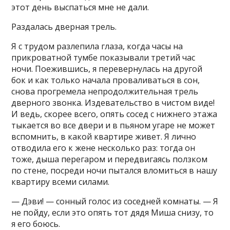
этот день выспаться мне не дали.
Раздалась дверная трель.
Я с трудом разлепила глаза, когда часы на
прикроватной тумбе показывали третий час
ночи. Поежившись, я перевернулась на другой
бок и как только начала проваливаться в сон,
снова прогремела непродолжительная трель
дверного звонка. Издевательство в чистом виде!
И ведь, скорее всего, опять соcед с нижнего этажа
тыкается во все двери и в пьяном угаре не может
вспомнить, в какой квартире живет. Я лично
отводила его к жене несколько раз: тогда он
тоже, дыша перегаpом и передвигаясь ползком
по стене, посреди ночи пытался вломиться в нашу
квартиру всеми силами.
— Дэви! — сонный голос из соседней комнаты. — Я
не пойду, если это опять тот дядя Миша снизу, то
я его боюсь.