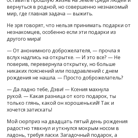
оставить прошлую жизнь на Земле среди людей и
вернуться в родной, но совершенно незнакомый
мир, где главная задача — выжить.
Не зря говорят, что нельзя принимать подарки от
незнакомцев, особенно если эти подарки из
другого мира!
— От анонимного доброжелателя, — прочла я
вслух надпись на открытке. — И это все? — Не
поверив, перевернула открытку, но больше
никаких пояснений или поздравлений с днем
рождения не нашла. — Просто доброжелатель?
— Да ладно тебе, Дэви! — Ксения махнула
рукой. — Какая разница от кого подарок, ты
только глянь, какой он хорошенький! Так и
хочется затискать!
Мой сюрприз на двадцать пятый день рождения
радостно тявкнул и уткнулся мокрым носом в
ладонь, требуя ласки. Загадочный подарок, а