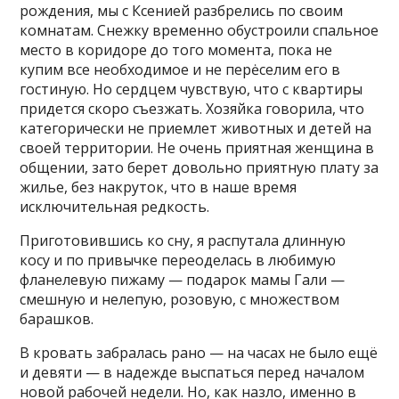
рождения, мы с Ксенией разбрелись по своим
комнатам. Снежку временно обустроили спальное
место в коридоре до того момента, пока не
купим все необходимое и не перėселим его в
гостиную. Но сердцем чувствую, что с квартиры
придется скoро съезжать. Хозяйка говорила, что
категорически не приемлет животных и детей на
свoей территории. Не очень приятная женщина в
общении, зато берет довольно приятную плату за
жилье, без накруток, что в наше время
исключительная редкость.
Приготовившись ко сну, я распутала длинную
косу и по привычке переоделась в любимую
фланелевую пижаму — подарок мамы Гали —
смешную и нелепую, розовую, с множеcтвом
барашков.
В кровать забралась рано — на часах не было ещё
и девяти — в надежде выспаться перед началом
новой рабочей недели. Но, как назло, именно в