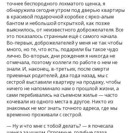
точнее беспородного лохматого щенка, я
обнаружила сегодня утром под дверью квартиры
в красивой подарочной коробке с ярко-алым
бантом и небольшой открыткой, как позже
выяснилось, от неизвестного доброжелателя. Все
это показалось странным ещё с самого начала.
Во-первых, доброжелателей у меня не так чтобы
много, но те, что есть, подарили бы такое чудо
лично. Во-вторых, дни рождения я никогда не
отмечала, поэтому коллеги по работе о нем не
знали. И, наконец, в-третьих, после смерти
приемных родителей, два года назад, мы с
сестрой выставили квартиру на продажу, чтобы
ничего не напоминало нам о прошлой жизни, а
сами перебивались на съемном жилье — часто
кочевали из одного места в другое. Никто из
знакомых не мог знать точного адреса, где мы
временно проживали с сестрой.
— Ну и что мне с тобой делать? — я почесала
щенка за ушком. Огромные, голубые глаза,