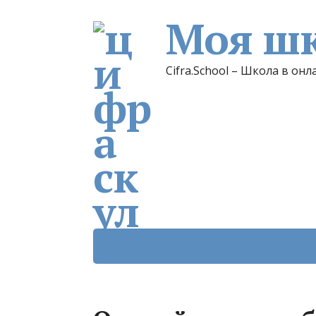
Моя шк
Cifra.School – Школа в онл