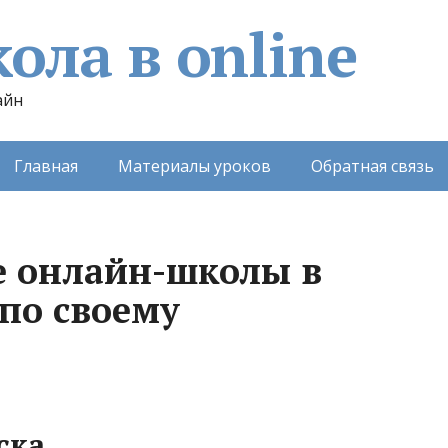
ола в online
айн
Главная
Материалы уроков
Обратная связь
е онлайн-школы в
 по своему
ска