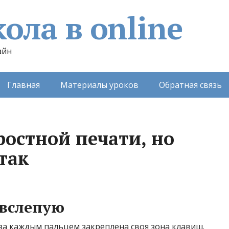
ола в online
айн
Главная
Материалы уроков
Обратная связь
ростной печати, но
так
 вслепую
 за каждым пальцем закреплена своя зона клавиш.