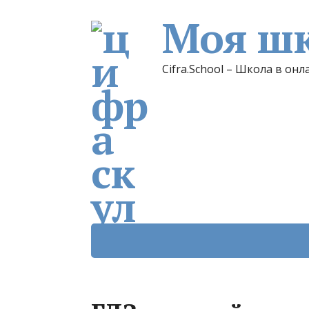
Моя шк
Cifra.School – Школа в онл