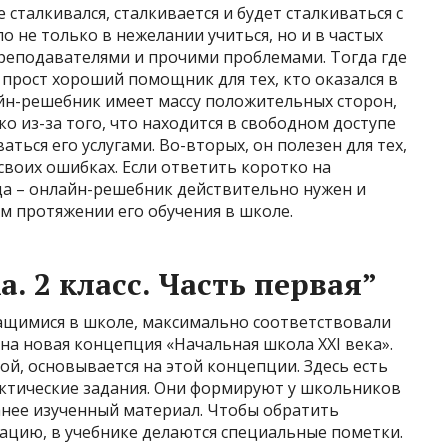
 сталкивался, сталкивается и будет сталкиваться с
о не только в нежелании учиться, но и в частых
преподавателями и прочими проблемами. Тогда где
прост хороший помощник для тех, кто оказался в
айн-решебник имеет массу положительных сторон,
о из-за того, что находится в свободном доступе
ься его услугами. Во-вторых, он полезен для тех,
 своих ошибках. Если ответить коротко на
да – онлайн-решебник действительно нужен и
м протяжении его обучения в школе.
. 2 класс. Часть первая”
чащимися в школе, максимально соответствовали
а новая концепция «Начальная школа XXI века».
ой, основывается на этой концепции. Здесь есть
актические задания. Они формируют у школьников
анее изученный материал. Чтобы обратить
цию, в учебнике делаются специальные пометки.