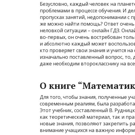
Безусловно, каждый человек на планете
проблемами в процессе обучения. И дел
пропусках занятий, недопонимании с 
же можно найти помощь? Ответ очень 
неловкой ситуации – онлайн ГДЗ. Онл
во-первых, он очень востребован тольк
и абсолютно каждый может воспользоват
кто проверяет свои знания и учится на
изначально поставленный вопрос, то, 
даже необходим второкласснику на все
О книге “Математика
Для того, чтобы знания, полученные у
современным реалиям, была разработан
Этот учебник, составленный В. Рудницк
как теоретический материал, так и пр
новые знания, позволяют закрепить р
внимание учащихся на важную информа