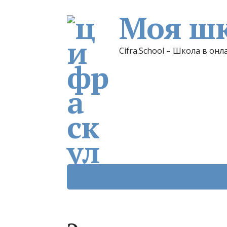
Моя шк
Cifra.School – Школа в онл